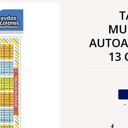
T
MU
AUTOA
13 
← 