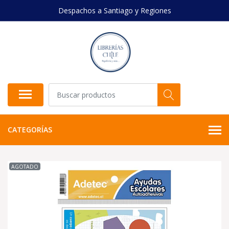
Despachos a Santiago y Regiones
CATEGORÍAS
AGOTADO