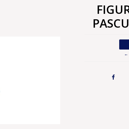
FIGU
PASCU
← 