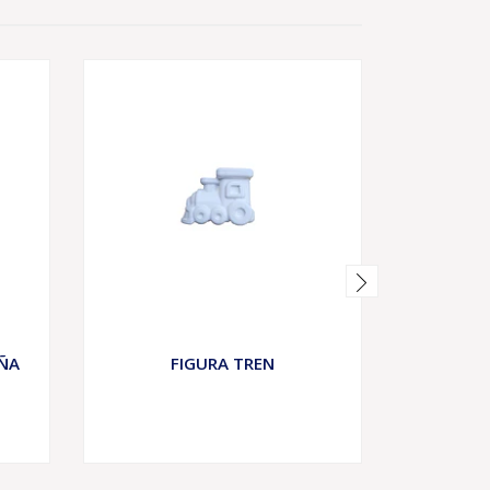
ÑA
FIGURA TREN
FIGUR