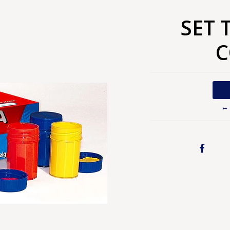
SET 
C
← 