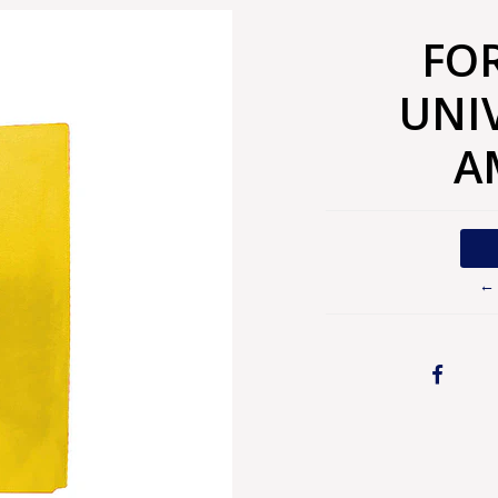
FO
UNI
A
← 