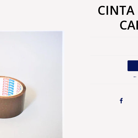
CINTA
CA
← 