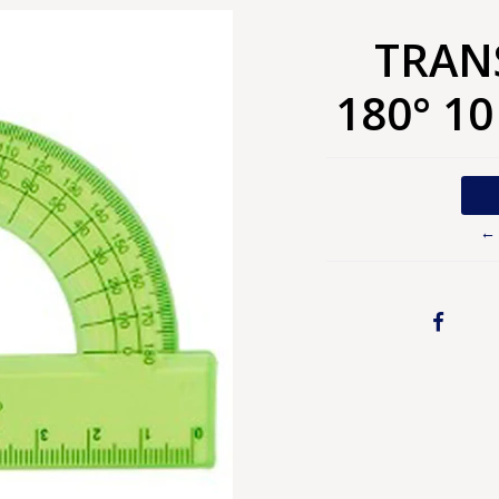
TRAN
180° 1
← 