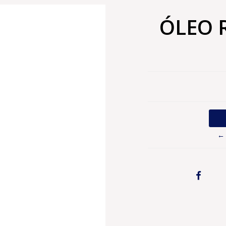
ÓLEO 
← 