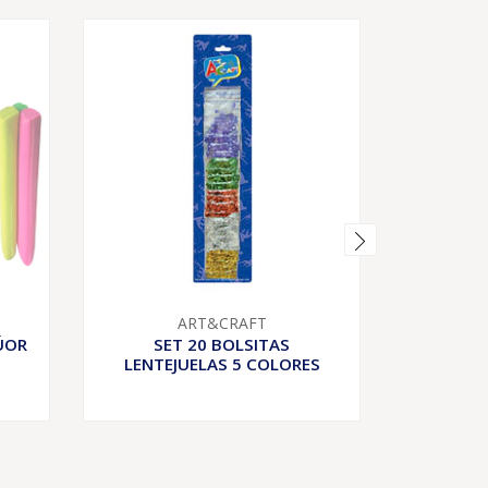
AGOTADO
PLATO 
ART&CRAFT
23
ÚOR
SET 20 BOLSITAS
LENTEJUELAS 5 COLORES