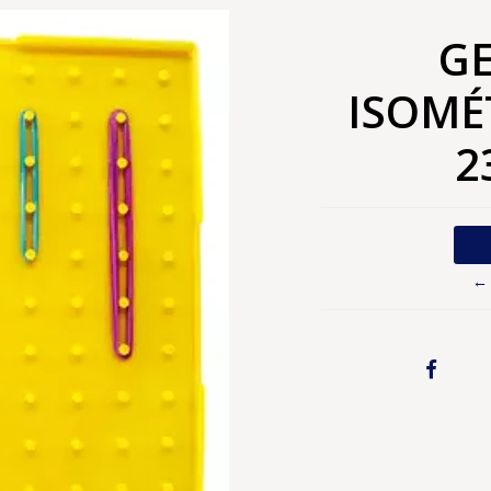
G
ISOMÉ
2
← 