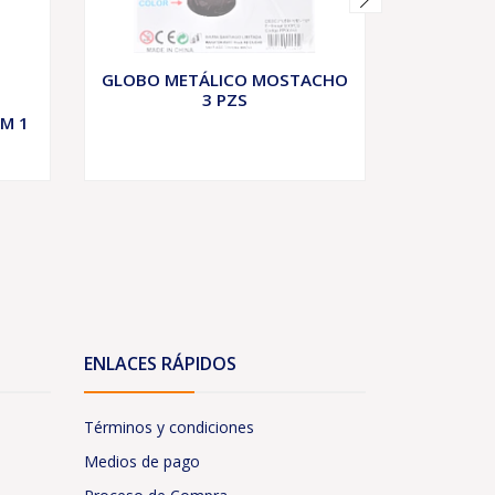
GLOBO METÁLICO MOSTACHO
3 PZS
CROQU
M 1
HOJ
ENLACES RÁPIDOS
Términos y condiciones
Medios de pago